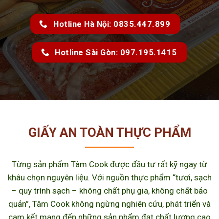
Hotline Hà Nội: 0835.447.899
Hotline Sài Gòn: 097.195.1415
GIẤY AN TOÀN THỰC PHẨM
Từng sản phẩm Tâm Cook được đầu tư rất kỹ ngay từ
khâu chọn nguyên liệu. Với nguồn thực phẩm “tươi, sạch
– quy trình sạch – không chất phụ gia, không chất bảo
quản”, Tâm Cook không ngừng nghiên cứu, phát triển và
cam kết mang đến những sản phẩm đạt chất lượng cao