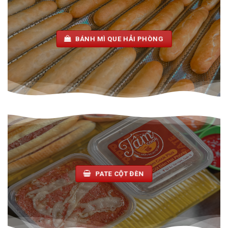
BÁNH MÌ QUE HẢI PHÒNG
PATE CỘT ĐÈN