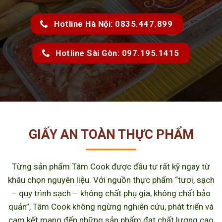
Hotline Hà Nội: 0835.447.899
Hotline Sài Gòn: 097.195.1415
GIẤY AN TOÀN THỰC PHẨM
Từng sản phẩm Tâm Cook được đầu tư rất kỹ ngay từ
khâu chọn nguyên liệu. Với nguồn thực phẩm “tươi, sạch
– quy trình sạch – không chất phụ gia, không chất bảo
quản”, Tâm Cook không ngừng nghiên cứu, phát triển và
cam kết mang đến những sản phẩm đạt chất lượng cao