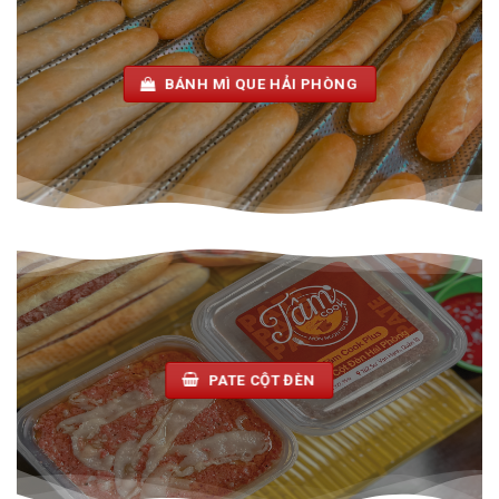
BÁNH MÌ QUE HẢI PHÒNG
PATE CỘT ĐÈN