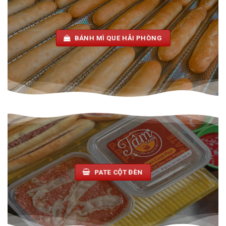
BÁNH MÌ QUE HẢI PHÒNG
PATE CỘT ĐÈN