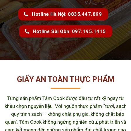
Hotline Hà Nội: 0835.447.899
Hotline Sài Gòn: 097.195.1415
GIẤY AN TOÀN THỰC PHẨM
Từng sản phẩm Tâm Cook được đầu tư rất kỹ ngay từ
khâu chọn nguyên liệu. Với nguồn thực phẩm “tươi, sạch
– quy trình sạch – không chất phụ gia, không chất bảo
quản”, Tâm Cook không ngừng nghiên cứu, phát triển và
cam kết mang đến những sản phẩm đạt chất lượng cao