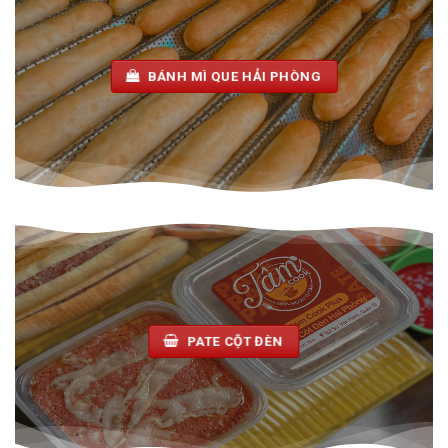
BÁNH MÌ QUE HẢI PHÒNG
PATE CỘT ĐÈN