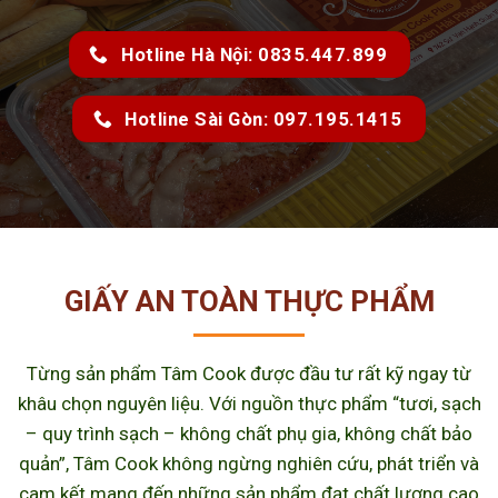
Hotline Hà Nội: 0835.447.899
Hotline Sài Gòn: 097.195.1415
GIẤY AN TOÀN THỰC PHẨM
Từng sản phẩm Tâm Cook được đầu tư rất kỹ ngay từ
khâu chọn nguyên liệu. Với nguồn thực phẩm “tươi, sạch
– quy trình sạch – không chất phụ gia, không chất bảo
quản”, Tâm Cook không ngừng nghiên cứu, phát triển và
cam kết mang đến những sản phẩm đạt chất lượng cao