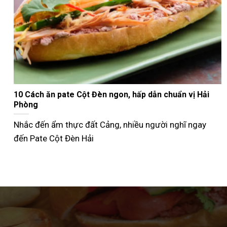
Nướng bánh mì que bằng nồi chiên không dầu giòn
ngon như ngoài tiệm
Không phải ai cũng biết cách nướng bánh mì que bằng
nồi chiên không dầu