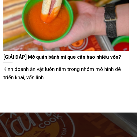
Tư vấn bán bánh mì que vỉa hè từ A–Z hiệu quả nhất
Hiện nay, nhiều người lựa chọn mô hình bán bánh mì
que vỉa hè như