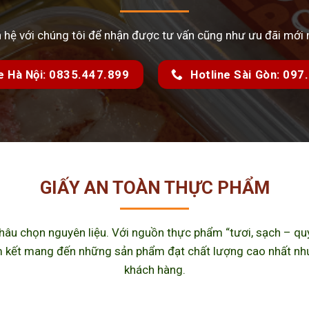
n hệ với chúng tôi để nhận được tư vấn cũng như ưu đãi mới 
e Hà Nội: 0835.447.899
Hotline Sài Gòn: 09
GIẤY AN TOÀN THỰC PHẨM
u chọn nguyên liệu. Với nguồn thực phẩm “tươi, sạch – quy 
kết mang đến những sản phẩm đạt chất lượng cao nhất như m
khách hàng.