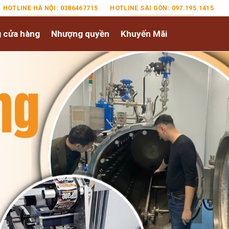
HOTLINE HÀ NỘI: 0386467715
HOTLINE SÀI GÒN: 097.195.1415
 cửa hàng
Nhượng quyền
Khuyến Mãi