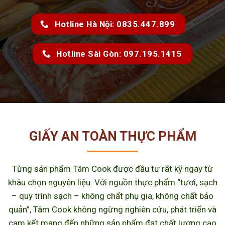
Hotline Hà Nội: 0835.447.899
Hotline Sài Gòn: 097.195.1415
GIẤY AN TOÀN THỰC PHẨM
Từng sản phẩm Tâm Cook được đầu tư rất kỹ ngay từ
khâu chọn nguyên liệu. Với nguồn thực phẩm “tươi, sạch
– quy trình sạch – không chất phụ gia, không chất bảo
quản”, Tâm Cook không ngừng nghiên cứu, phát triển và
cam kết mang đến những sản phẩm đạt chất lượng cao