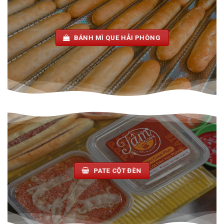
BÁNH MÌ QUE HẢI PHÒNG
PATE CỘT ĐÈN