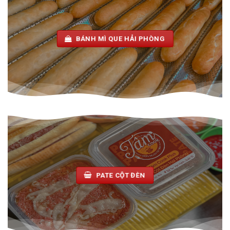
BÁNH MÌ QUE HẢI PHÒNG
PATE CỘT ĐÈN