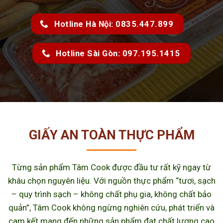
Hotline Hà Nội: 0835.447.899
Hotline Sài Gòn: 097.195.1415
GIẤY AN TOÀN THỰC PHẨM
Từng sản phẩm Tâm Cook được đầu tư rất kỹ ngay từ
khâu chọn nguyên liệu. Với nguồn thực phẩm “tươi, sạch
– quy trình sạch – không chất phụ gia, không chất bảo
quản”, Tâm Cook không ngừng nghiên cứu, phát triển và
cam kết mang đến những sản phẩm đạt chất lượng cao