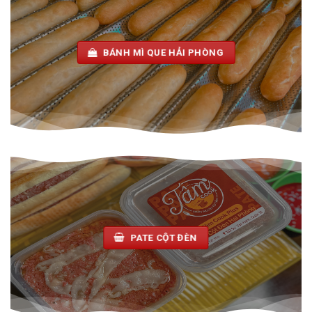
BÁNH MÌ QUE HẢI PHÒNG
PATE CỘT ĐÈN