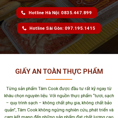
Hotline Hà Nội: 0835.447.899
Hotline Sài Gòn: 097.195.1415
GIẤY AN TOÀN THỰC PHẨM
Từng sản phẩm Tâm Cook được đầu tư rất kỹ ngay từ
khâu chọn nguyên liệu. Với nguồn thực phẩm “tươi, sạch
– quy trình sạch – không chất phụ gia, không chất bảo
quản”, Tâm Cook không ngừng nghiên cứu, phát triển và
cam kết mang đến những sản phẩm đạt chất lượng cao