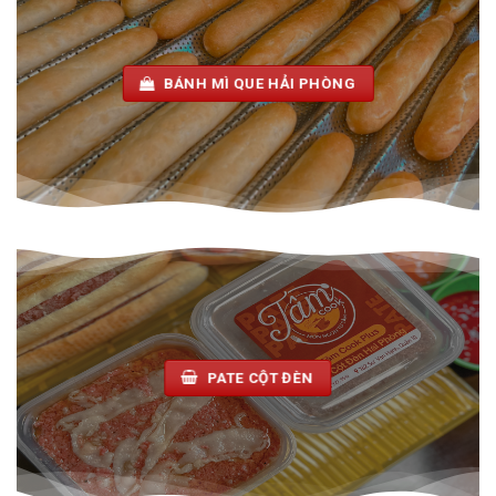
BÁNH MÌ QUE HẢI PHÒNG
PATE CỘT ĐÈN