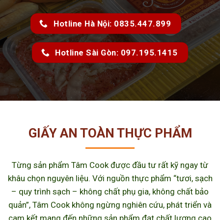
Hotline Hà Nội: 0835.447.899
Hotline Sài Gòn: 097.195.1415
GIẤY AN TOÀN THỰC PHẨM
Từng sản phẩm Tâm Cook được đầu tư rất kỹ ngay từ
khâu chọn nguyên liệu. Với nguồn thực phẩm “tươi, sạch
– quy trình sạch – không chất phụ gia, không chất bảo
quản”, Tâm Cook không ngừng nghiên cứu, phát triển và
cam kết mang đến những sản phẩm đạt chất lượng cao