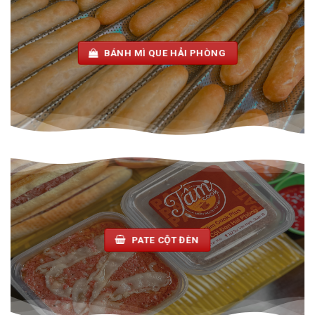
BÁNH MÌ QUE HẢI PHÒNG
PATE CỘT ĐÈN