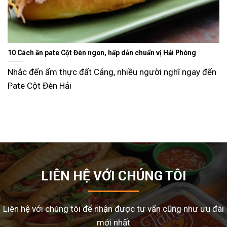
Ăn gì ngày Tết sao cho đỡ ngán và lạ miệng? Gợi ý 15 món ngon
dễ làm tại nhà
Tết Nguyên Đán là dịp sum vầy, nhưng cũng là thời điểm
nhiều gia đình
LIÊN HỆ VỚI CHÚNG TÔI
Liên hệ với chúng tôi để nhận được tư vấn cũng như ưu đãi
mới nhất