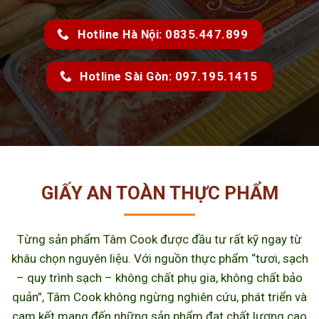
Hotline Hà Nội: 0835.447.899
Hotline Sài Gòn: 097.195.1415
GIẤY AN TOÀN THỰC PHẨM
Từng sản phẩm Tâm Cook được đầu tư rất kỹ ngay từ
khâu chọn nguyên liệu. Với nguồn thực phẩm “tươi, sạch
– quy trình sạch – không chất phụ gia, không chất bảo
quản”, Tâm Cook không ngừng nghiên cứu, phát triển và
cam kết mang đến những sản phẩm đạt chất lượng cao