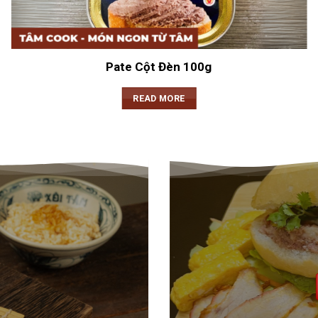
Pate Cột Đèn 100g
READ MORE
ÂM