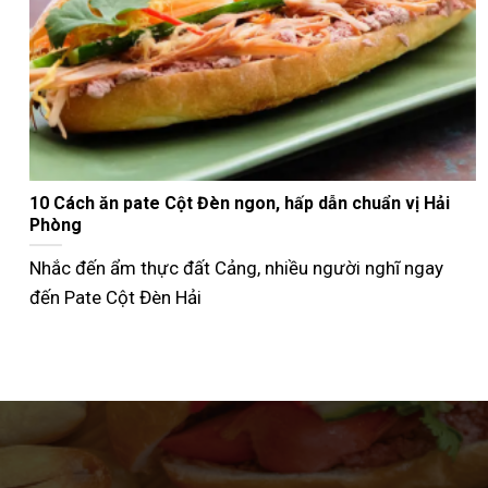
Nướng bánh mì que bằng nồi chiên không dầu giòn
ngon như ngoài tiệm
Không phải ai cũng biết cách nướng bánh mì que bằng
nồi chiên không dầu