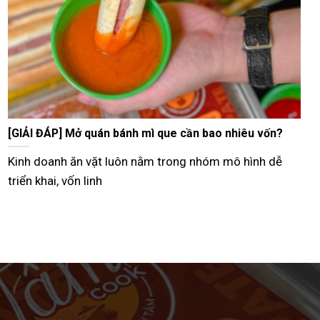
Tư vấn bán bánh mì que vỉa hè từ A–Z hiệu quả nhất
Hiện nay, nhiều người lựa chọn mô hình bán bánh mì
que vỉa hè như