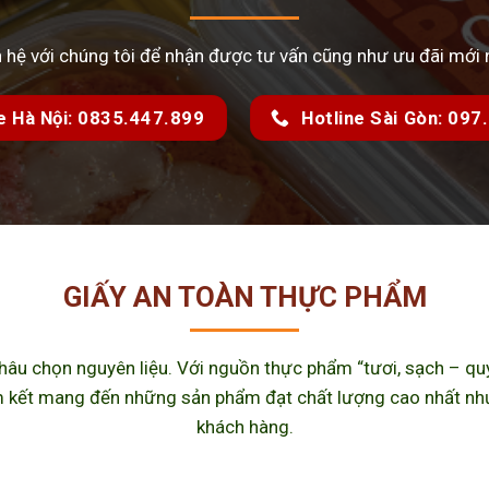
n hệ với chúng tôi để nhận được tư vấn cũng như ưu đãi mới 
e Hà Nội: 0835.447.899
Hotline Sài Gòn: 09
GIẤY AN TOÀN THỰC PHẨM
u chọn nguyên liệu. Với nguồn thực phẩm “tươi, sạch – quy 
kết mang đến những sản phẩm đạt chất lượng cao nhất như m
khách hàng.