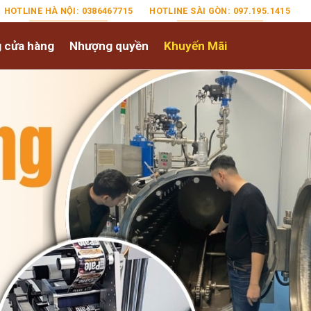
HOTLINE HÀ NỘI: 0386467715
HOTLINE SÀI GÒN: 097.195.1415
 cửa hàng
Nhượng quyền
Khuyến Mãi