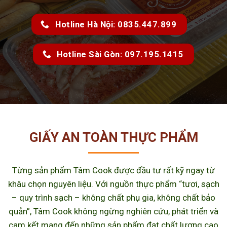
Hotline Hà Nội: 0835.447.899
Hotline Sài Gòn: 097.195.1415
GIẤY AN TOÀN THỰC PHẨM
Từng sản phẩm Tâm Cook được đầu tư rất kỹ ngay từ
khâu chọn nguyên liệu. Với nguồn thực phẩm “tươi, sạch
– quy trình sạch – không chất phụ gia, không chất bảo
quản”, Tâm Cook không ngừng nghiên cứu, phát triển và
cam kết mang đến những sản phẩm đạt chất lượng cao