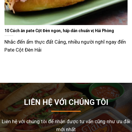
huẩn vị Hải Phòng
Ăn gì ngày Tết sao cho đỡ ngán và lạ miệng? Gợi ý 15
dễ làm tại nhà
người nghĩ ngay đến
Tết Nguyên Đán là dịp sum vầy, nhưng cũng là 
nhiều gia đình
LIÊN HỆ VỚI CHÚNG TÔI
Liên hệ với chúng tôi để nhận được tư vấn cũng như ưu đãi
mới nhất