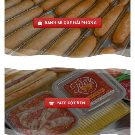
BÁNH MÌ QUE HẢI PHÒNG
PATE CỘT ĐÈN