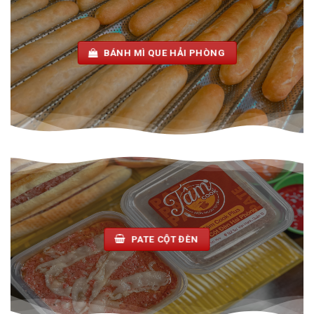
BÁNH MÌ QUE HẢI PHÒNG
PATE CỘT ĐÈN