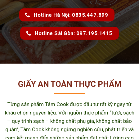
Hotline Hà Nội: 0835.447.899
Hotline Sài Gòn: 097.195.1415
GIẤY AN TOÀN THỰC PHẨM
Từng sản phẩm Tâm Cook được đầu tư rất kỹ ngay từ
khâu chọn nguyên liệu. Với nguồn thực phẩm “tươi, sạch
– quy trình sạch – không chất phụ gia, không chất bảo
quản”, Tâm Cook không ngừng nghiên cứu, phát triển và
cam kết mang đến những sản phẩm đạt chất lượng cao