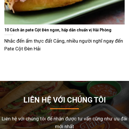
Ăn gì ngày Tết sao cho đỡ ngán và lạ miệng? Gợi ý 15 món ngon
dễ làm tại nhà
Tết Nguyên Đán là dịp sum vầy, nhưng cũng là thời điểm
nhiều gia đình
LIÊN HỆ VỚI CHÚNG TÔI
Liên hệ với chúng tôi để nhận được tư vấn cũng như ưu đãi
mới nhất