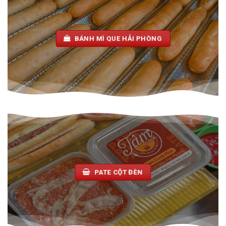
BÁNH MÌ QUE HẢI PHÒNG
PATE CỘT ĐÈN