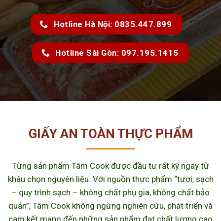
Hotline Hà Nội: 0835.447.899
Hotline Sài Gòn: 097.195.1415
GIẤY AN TOÀN THỰC PHẨM
Từng sản phẩm Tâm Cook được đầu tư rất kỹ ngay từ
khâu chọn nguyên liệu. Với nguồn thực phẩm “tươi, sạch
– quy trình sạch – không chất phụ gia, không chất bảo
quản”, Tâm Cook không ngừng nghiên cứu, phát triển và
cam kết mang đến những sản phẩm đạt chất lượng cao