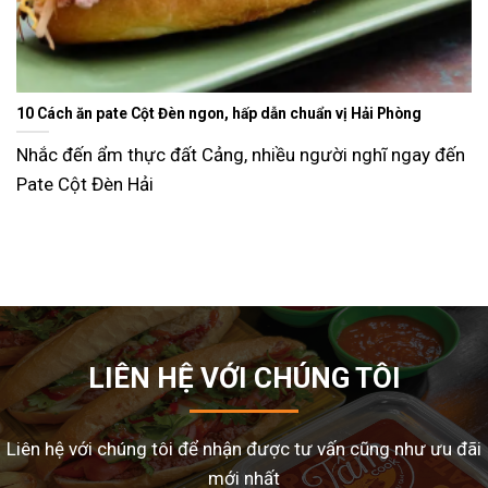
i Phòng
Ăn gì ngày Tết sao cho đỡ ngán và lạ miệng? Gợi ý 15
dễ làm tại nhà
hĩ ngay đến
Tết Nguyên Đán là dịp sum vầy, nhưng cũng là 
nhiều gia đình
LIÊN HỆ VỚI CHÚNG TÔI
Liên hệ với chúng tôi để nhận được tư vấn cũng như ưu đãi
mới nhất