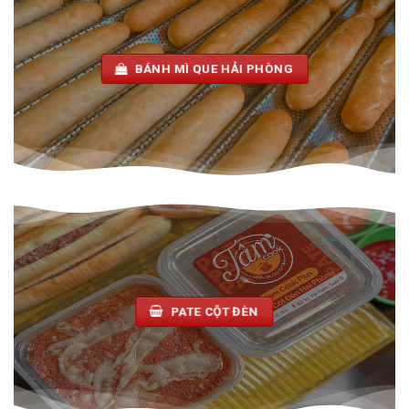
BÁNH MÌ QUE HẢI PHÒNG
PATE CỘT ĐÈN