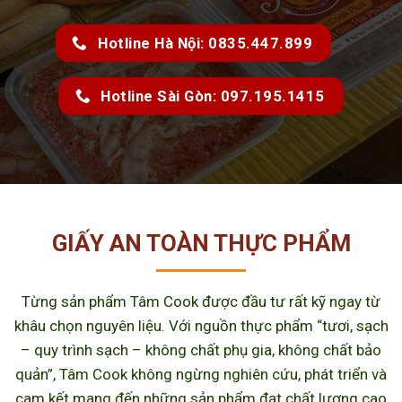
Hotline Hà Nội: 0835.447.899
Hotline Sài Gòn: 097.195.1415
GIẤY AN TOÀN THỰC PHẨM
Từng sản phẩm Tâm Cook được đầu tư rất kỹ ngay từ
khâu chọn nguyên liệu. Với nguồn thực phẩm “tươi, sạch
– quy trình sạch – không chất phụ gia, không chất bảo
quản”, Tâm Cook không ngừng nghiên cứu, phát triển và
cam kết mang đến những sản phẩm đạt chất lượng cao