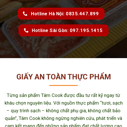
Hotline Hà Nội: 0835.447.899
Hotline Sài Gòn: 097.195.1415
GIẤY AN TOÀN THỰC PHẨM
Từng sản phẩm Tâm Cook được đầu tư rất kỹ ngay từ
khâu chọn nguyên liệu. Với nguồn thực phẩm “tươi, sạch
– quy trình sạch – không chất phụ gia, không chất bảo
quản”, Tâm Cook không ngừng nghiên cứu, phát triển và
cam kết mang đến những sản phẩm đạt chất lượng cao