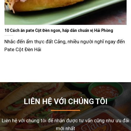
Ăn gì ngày Tết sao cho đỡ ngán và lạ miệng? Gợi ý 15 món ngon
dễ làm tại nhà
Tết Nguyên Đán là dịp sum vầy, nhưng cũng là thời điểm
nhiều gia đình
LIÊN HỆ VỚI CHÚNG TÔI
Liên hệ với chúng tôi để nhận được tư vấn cũng như ưu đãi
mới nhất