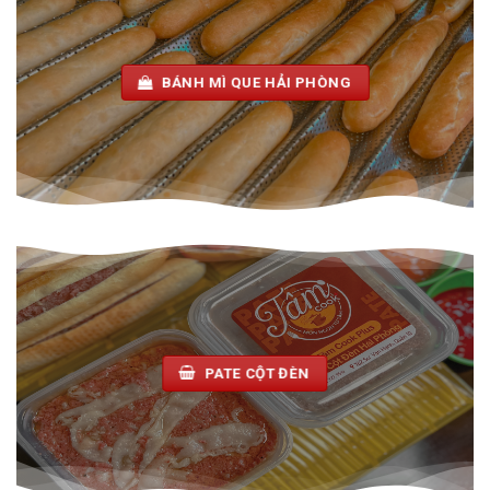
BÁNH MÌ QUE HẢI PHÒNG
PATE CỘT ĐÈN