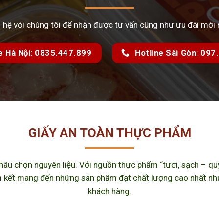
n hệ với chúng tôi để nhận được tư vấn cũng như ưu đãi mới 
e Hà Nội: 0835.447.899
Hotline Sài Gòn: 09
GIẤY AN TOÀN THỰC PHẨM
u chọn nguyên liệu. Với nguồn thực phẩm “tươi, sạch – quy 
kết mang đến những sản phẩm đạt chất lượng cao nhất như m
khách hàng.