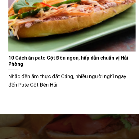
Nướng bánh mì que bằng nồi chiên không dầu giòn
ngon như ngoài tiệm
Không phải ai cũng biết cách nướng bánh mì que bằng
nồi chiên không dầu