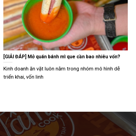
Tư vấn bán bánh mì que vỉa hè từ A–Z hiệu quả nhất
Hiện nay, nhiều người lựa chọn mô hình bán bánh mì
que vỉa hè như