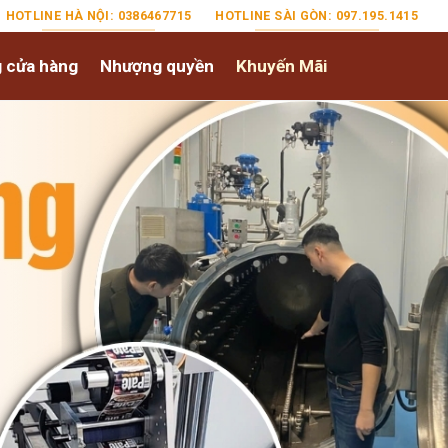
HOTLINE HÀ NỘI: 0386467715
HOTLINE SÀI GÒN: 097.195.1415
 cửa hàng
Nhượng quyền
Khuyến Mãi