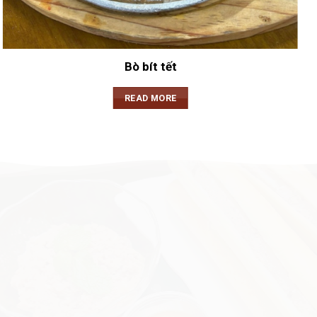
Bò bít tết
READ MORE
BÁNH MÌ CHẢ NÓNG