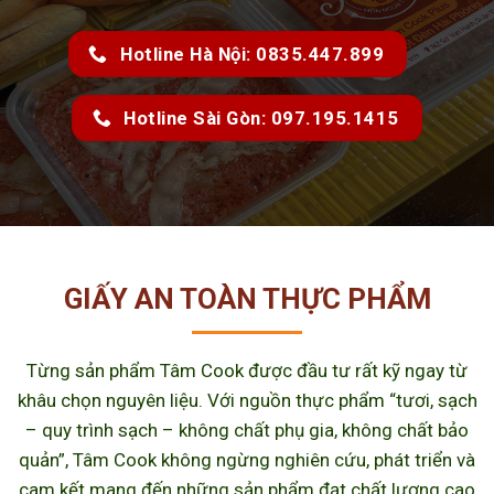
Hotline Hà Nội: 0835.447.899
Hotline Sài Gòn: 097.195.1415
GIẤY AN TOÀN THỰC PHẨM
Từng sản phẩm Tâm Cook được đầu tư rất kỹ ngay từ
khâu chọn nguyên liệu. Với nguồn thực phẩm “tươi, sạch
– quy trình sạch – không chất phụ gia, không chất bảo
quản”, Tâm Cook không ngừng nghiên cứu, phát triển và
cam kết mang đến những sản phẩm đạt chất lượng cao