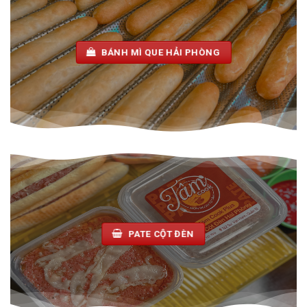
BÁNH MÌ QUE HẢI PHÒNG
PATE CỘT ĐÈN