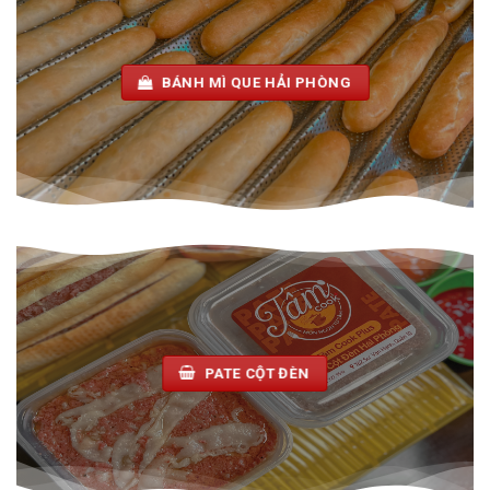
BÁNH MÌ QUE HẢI PHÒNG
PATE CỘT ĐÈN