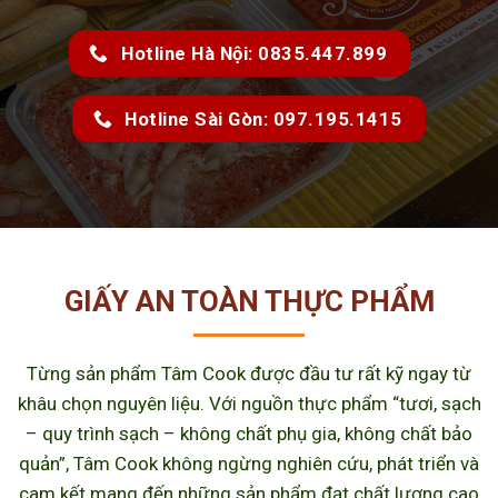
Hotline Hà Nội: 0835.447.899
Hotline Sài Gòn: 097.195.1415
GIẤY AN TOÀN THỰC PHẨM
Từng sản phẩm Tâm Cook được đầu tư rất kỹ ngay từ
khâu chọn nguyên liệu. Với nguồn thực phẩm “tươi, sạch
– quy trình sạch – không chất phụ gia, không chất bảo
quản”, Tâm Cook không ngừng nghiên cứu, phát triển và
cam kết mang đến những sản phẩm đạt chất lượng cao