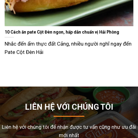
Ăn gì ngày Tết sao cho đỡ ngán và lạ miệng? Gợi ý 15 món ngon
dễ làm tại nhà
Tết Nguyên Đán là dịp sum vầy, nhưng cũng là thời điểm
nhiều gia đình
LIÊN HỆ VỚI CHÚNG TÔI
Liên hệ với chúng tôi để nhận được tư vấn cũng như ưu đãi
mới nhất