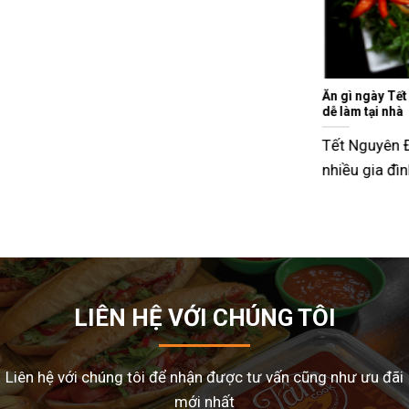
Ăn gì ngày Tết sao cho đỡ ngán và lạ miệng? Gợi ý 15 món ngon
dễ làm tại nhà
Tết Nguyên Đán là dịp sum vầy, nhưng cũng là thời điểm
nhiều gia đình
LIÊN HỆ VỚI CHÚNG TÔI
Liên hệ với chúng tôi để nhận được tư vấn cũng như ưu đãi
mới nhất