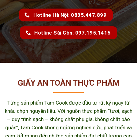
Hotline Hà Nội: 0835.447.899
Hotline Sài Gòn: 097.195.1415
GIẤY AN TOÀN THỰC PHẨM
Từng sản phẩm Tâm Cook được đầu tư rất kỹ ngay từ
khâu chọn nguyên liệu. Với nguồn thực phẩm “tươi, sạch
– quy trình sạch – không chất phụ gia, không chất bảo
quản”, Tâm Cook không ngừng nghiên cứu, phát triển và
cam kết mang đến những sản phẩm đạt chất lượng cao