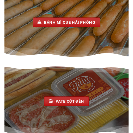
BÁNH MÌ QUE HẢI PHÒNG
PATE CỘT ĐÈN