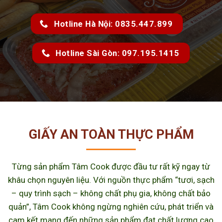
Hotline Hà Nội: 0835.447.899
Hotline Sài Gòn: 097.195.1415
GIẤY AN TOÀN THỰC PHẨM
Từng sản phẩm Tâm Cook được đầu tư rất kỹ ngay từ
khâu chọn nguyên liệu. Với nguồn thực phẩm “tươi, sạch
– quy trình sạch – không chất phụ gia, không chất bảo
quản”, Tâm Cook không ngừng nghiên cứu, phát triển và
cam kết mang đến những sản phẩm đạt chất lượng cao