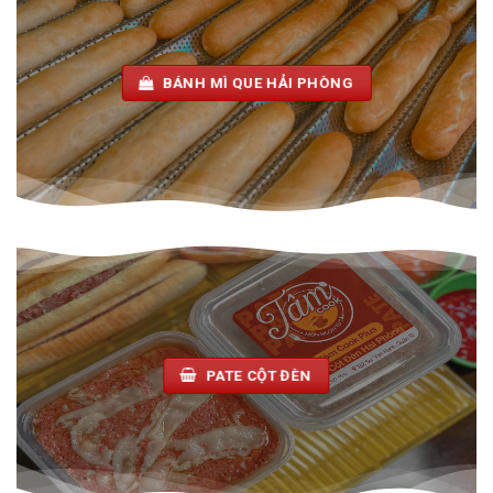
BÁNH MÌ QUE HẢI PHÒNG
PATE CỘT ĐÈN