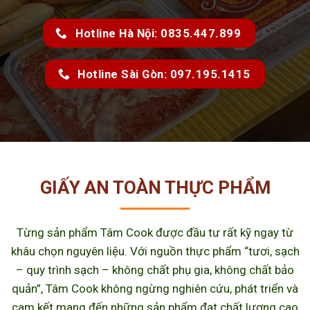
Hotline Hà Nội: 0835.447.899
Hotline Sài Gòn: 097.195.1415
GIẤY AN TOÀN THỰC PHẨM
Từng sản phẩm Tâm Cook được đầu tư rất kỹ ngay từ
khâu chọn nguyên liệu. Với nguồn thực phẩm “tươi, sạch
– quy trình sạch – không chất phụ gia, không chất bảo
quản”, Tâm Cook không ngừng nghiên cứu, phát triển và
cam kết mang đến những sản phẩm đạt chất lượng cao