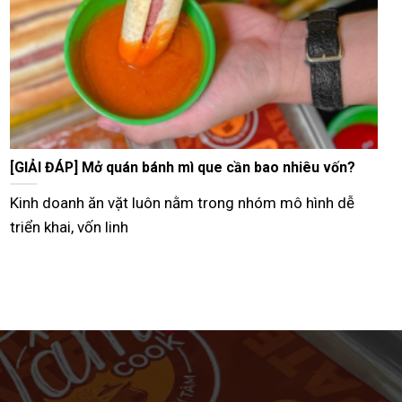
Tư vấn bán bánh mì que vỉa hè từ A–Z hiệu quả nhất
Hiện nay, nhiều người lựa chọn mô hình bán bánh mì
que vỉa hè như