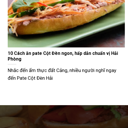
Nướng bánh mì que bằng nồi chiên không dầu giòn
ngon như ngoài tiệm
Không phải ai cũng biết cách nướng bánh mì que bằng
nồi chiên không dầu