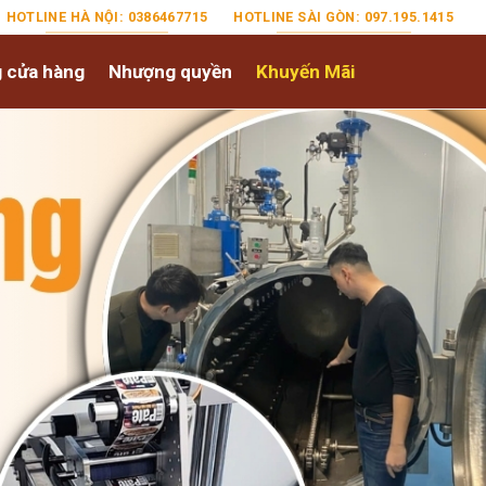
HOTLINE HÀ NỘI: 0386467715
HOTLINE SÀI GÒN: 097.195.1415
 cửa hàng
Nhượng quyền
Khuyến Mãi