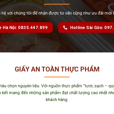
n hệ với chúng tôi để nhận được tư vấn cũng như ưu đãi mới 
e Hà Nội: 0835.447.899
Hotline Sài Gòn: 09
GIẤY AN TOÀN THỰC PHẨM
u chọn nguyên liệu. Với nguồn thực phẩm “tươi, sạch – quy 
kết mang đến những sản phẩm đạt chất lượng cao nhất như m
khách hàng.