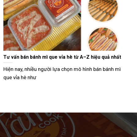
 Bảng giá mới
10 Cách ăn pate Cột Đèn ngon, hấp dẫn chuẩ
Phòng
Hải Phòng giá
Nhắc đến ẩm thực đất Cảng, nhiều người ng
đến Pate Cột Đèn Hải