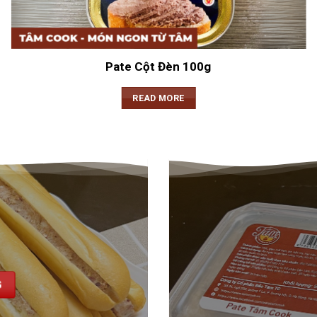
Pate Cột Đèn 100g
READ MORE
NG