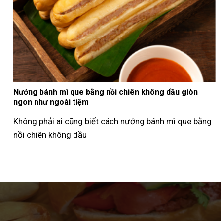
 hiệu quả nhất
Cách thưởng thức bánh mì que Hải Ph
điệu
nh bán bánh mì
Nhiều người từng ăn bánh mì que như
hiểu cách thưởng thức