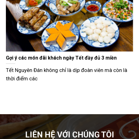
òng ngon đúng
Pate Cột Đèn Hải Phòng giá bao nhiêu?
nhất tại Tâm Cook
ng chưa thực sự
Khi tìm kiếm thông tin về pate cột đèn 
bao nhiêu, phần
LIÊN HỆ VỚI CHÚNG TÔI