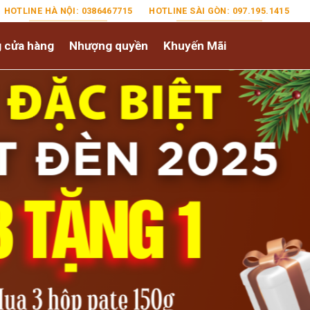
HOTLINE HÀ NỘI: 0386467715
HOTLINE SÀI GÒN: 097.195.1415
 cửa hàng
Nhượng quyền
Khuyến Mãi