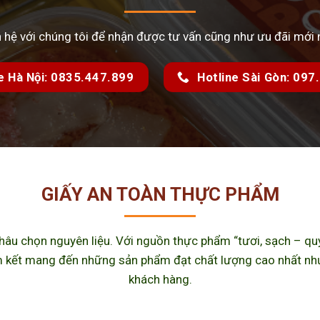
n hệ với chúng tôi để nhận được tư vấn cũng như ưu đãi mới 
e Hà Nội: 0835.447.899
Hotline Sài Gòn: 09
GIẤY AN TOÀN THỰC PHẨM
u chọn nguyên liệu. Với nguồn thực phẩm “tươi, sạch – quy 
kết mang đến những sản phẩm đạt chất lượng cao nhất như m
khách hàng.