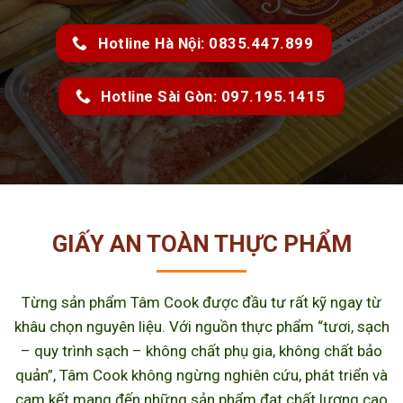
Hotline Hà Nội: 0835.447.899
Hotline Sài Gòn: 097.195.1415
GIẤY AN TOÀN THỰC PHẨM
Từng sản phẩm Tâm Cook được đầu tư rất kỹ ngay từ
khâu chọn nguyên liệu. Với nguồn thực phẩm “tươi, sạch
– quy trình sạch – không chất phụ gia, không chất bảo
quản”, Tâm Cook không ngừng nghiên cứu, phát triển và
cam kết mang đến những sản phẩm đạt chất lượng cao