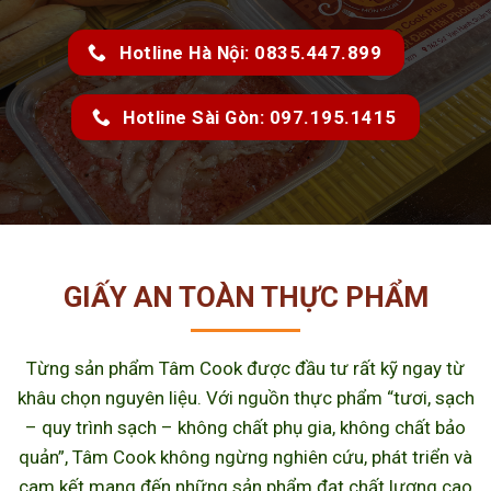
Hotline Hà Nội: 0835.447.899
Hotline Sài Gòn: 097.195.1415
GIẤY AN TOÀN THỰC PHẨM
Từng sản phẩm Tâm Cook được đầu tư rất kỹ ngay từ
khâu chọn nguyên liệu. Với nguồn thực phẩm “tươi, sạch
– quy trình sạch – không chất phụ gia, không chất bảo
quản”, Tâm Cook không ngừng nghiên cứu, phát triển và
cam kết mang đến những sản phẩm đạt chất lượng cao