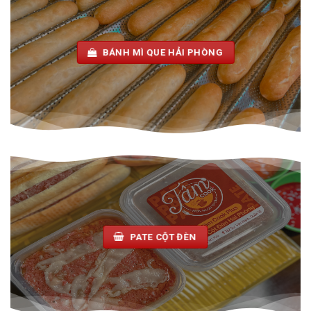
BÁNH MÌ QUE HẢI PHÒNG
PATE CỘT ĐÈN