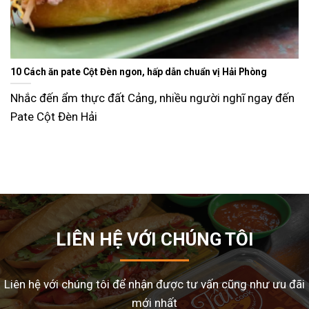
Ăn gì ngày Tết sao cho đỡ ngán và lạ miệng? Gợi ý 15 món ngon
dễ làm tại nhà
Tết Nguyên Đán là dịp sum vầy, nhưng cũng là thời điểm
nhiều gia đình
LIÊN HỆ VỚI CHÚNG TÔI
Liên hệ với chúng tôi để nhận được tư vấn cũng như ưu đãi
mới nhất