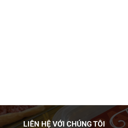
Gợi ý các món đãi khách ngày Tết đầy đủ 3 miền
Tết Nguyên Đán không chỉ là dịp đoàn viên mà còn là
thời điểm các
LIÊN HỆ VỚI CHÚNG TÔI