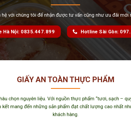
n hệ với chúng tôi để nhận được tư vấn cũng như ưu đãi mới 
e Hà Nội: 0835.447.899
Hotline Sài Gòn: 09
GIẤY AN TOÀN THỰC PHẨM
u chọn nguyên liệu. Với nguồn thực phẩm “tươi, sạch – quy 
kết mang đến những sản phẩm đạt chất lượng cao nhất như m
khách hàng.