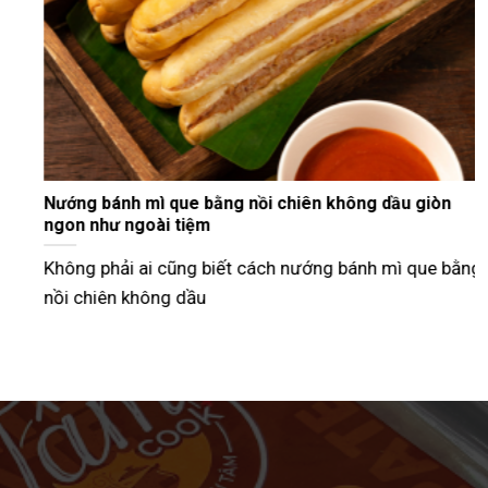
Tư vấn bán bánh mì que vỉa hè từ A–Z hiệu quả nhất
Hiện nay, nhiều người lựa chọn mô hình bán bánh mì
que vỉa hè như