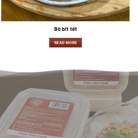
Bò bít tết
READ MORE
BÁNH MÌ CHẢ NÓNG