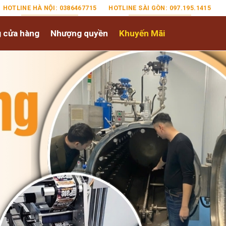
HOTLINE HÀ NỘI: 0386467715
HOTLINE SÀI GÒN: 097.195.1415
 cửa hàng
Nhượng quyền
Khuyến Mãi