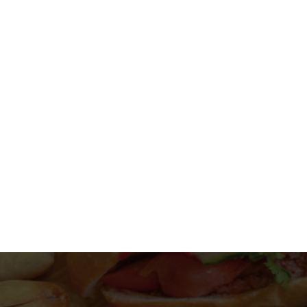
Nướng bánh mì que bằng nồi chiên không dầu giòn
ngon như ngoài tiệm
Không phải ai cũng biết cách nướng bánh mì que bằng
nồi chiên không dầu