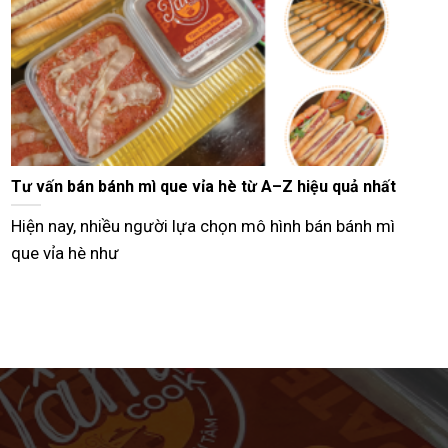
te Cột Đèn Hải Phòng giá bao nhiêu? Bảng giá mới
ất tại Tâm Cook
i tìm kiếm thông tin về pate cột đèn Hải Phòng giá
o nhiêu, phần