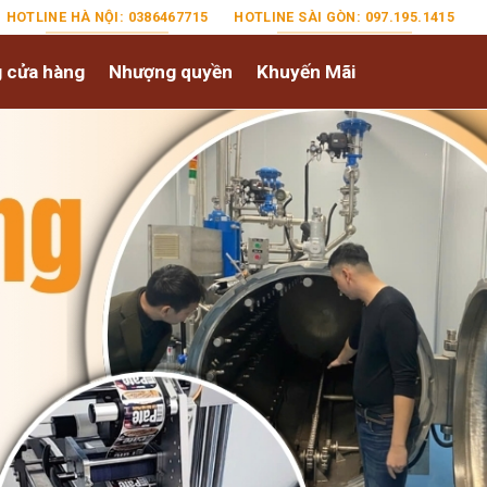
HOTLINE HÀ NỘI: 0386467715
HOTLINE SÀI GÒN: 097.195.1415
 cửa hàng
Nhượng quyền
Khuyến Mãi