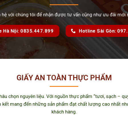
n hệ với chúng tôi để nhận được tư vấn cũng như ưu đãi mới 
e Hà Nội: 0835.447.899
Hotline Sài Gòn: 09
GIẤY AN TOÀN THỰC PHẨM
u chọn nguyên liệu. Với nguồn thực phẩm “tươi, sạch – quy 
kết mang đến những sản phẩm đạt chất lượng cao nhất như m
khách hàng.