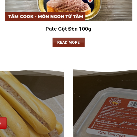
Pate Cột Đèn 100g
READ MORE
ẢI PHÒNG