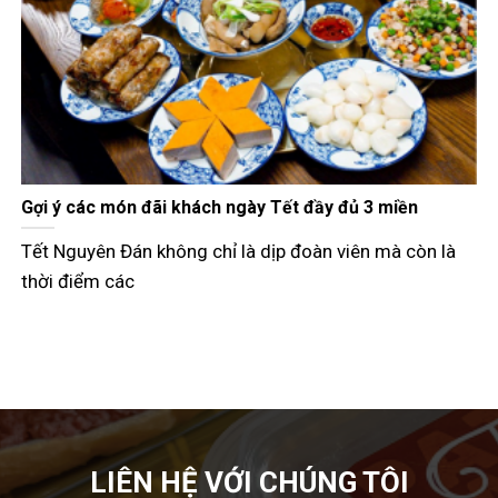
ách thưởng thức bánh mì que Hải Phòng ngon đúng
Pa
iệu
nh
hiều người từng ăn bánh mì que nhưng chưa thực sự
Kh
iểu cách thưởng thức
ba
LIÊN HỆ VỚI CHÚNG TÔI