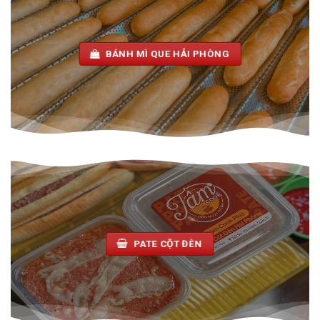
BÁNH MÌ QUE HẢI PHÒNG
PATE CỘT ĐÈN