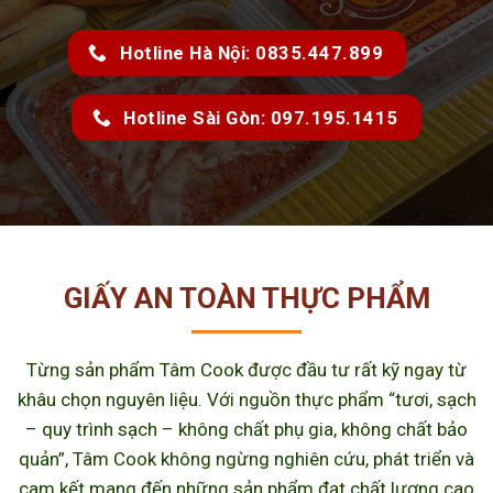
Hotline Hà Nội: 0835.447.899
Hotline Sài Gòn: 097.195.1415
GIẤY AN TOÀN THỰC PHẨM
Từng sản phẩm Tâm Cook được đầu tư rất kỹ ngay từ
khâu chọn nguyên liệu. Với nguồn thực phẩm “tươi, sạch
– quy trình sạch – không chất phụ gia, không chất bảo
quản”, Tâm Cook không ngừng nghiên cứu, phát triển và
cam kết mang đến những sản phẩm đạt chất lượng cao