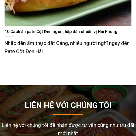
Ăn gì ngày Tết sao cho đỡ ngán và lạ miệng? Gợi ý 15 món ngon
dễ làm tại nhà
Tết Nguyên Đán là dịp sum vầy, nhưng cũng là thời điểm
nhiều gia đình
LIÊN HỆ VỚI CHÚNG TÔI
Liên hệ với chúng tôi để nhận được tư vấn cũng như ưu đãi
mới nhất