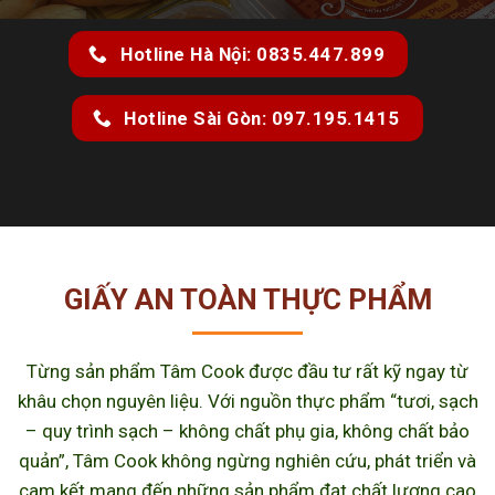
Hotline Hà Nội: 0835.447.899
Hotline Sài Gòn: 097.195.1415
GIẤY AN TOÀN THỰC PHẨM
Từng sản phẩm Tâm Cook được đầu tư rất kỹ ngay từ
khâu chọn nguyên liệu. Với nguồn thực phẩm “tươi, sạch
– quy trình sạch – không chất phụ gia, không chất bảo
quản”, Tâm Cook không ngừng nghiên cứu, phát triển và
cam kết mang đến những sản phẩm đạt chất lượng cao