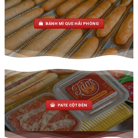
BÁNH MÌ QUE HẢI PHÒNG
PATE CỘT ĐÈN