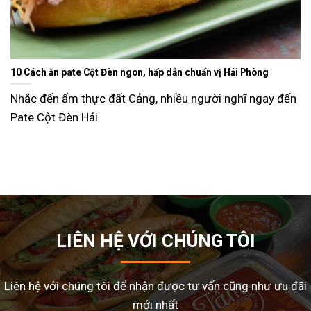
Ăn gì ngày Tết sao cho đỡ ngán và lạ miệng? Gợi ý 15 món ngon
dễ làm tại nhà
Tết Nguyên Đán là dịp sum vầy, nhưng cũng là thời điểm
nhiều gia đình
LIÊN HỆ VỚI CHÚNG TÔI
Liên hệ với chúng tôi để nhận được tư vấn cũng như ưu đãi
mới nhất