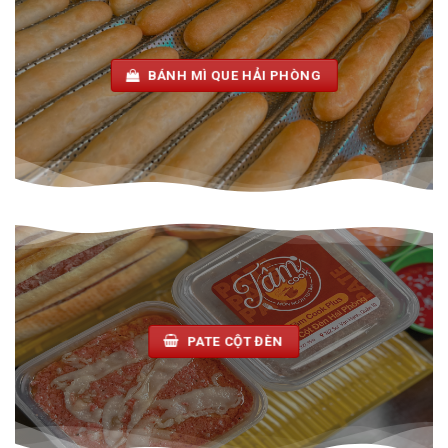
BÁNH MÌ QUE HẢI PHÒNG
PATE CỘT ĐÈN