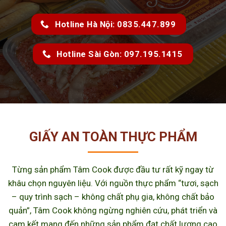
Hotline Hà Nội: 0835.447.899
Hotline Sài Gòn: 097.195.1415
GIẤY AN TOÀN THỰC PHẨM
Từng sản phẩm Tâm Cook được đầu tư rất kỹ ngay từ
khâu chọn nguyên liệu. Với nguồn thực phẩm “tươi, sạch
– quy trình sạch – không chất phụ gia, không chất bảo
quản”, Tâm Cook không ngừng nghiên cứu, phát triển và
cam kết mang đến những sản phẩm đạt chất lượng cao