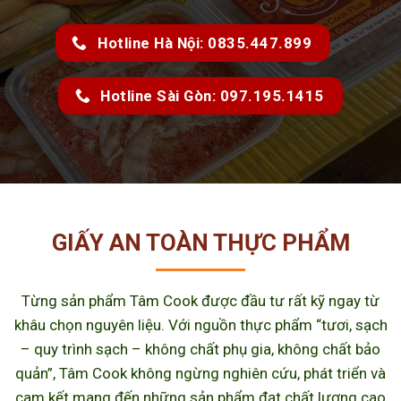
Hotline Hà Nội: 0835.447.899
Hotline Sài Gòn: 097.195.1415
GIẤY AN TOÀN THỰC PHẨM
Từng sản phẩm Tâm Cook được đầu tư rất kỹ ngay từ
khâu chọn nguyên liệu. Với nguồn thực phẩm “tươi, sạch
– quy trình sạch – không chất phụ gia, không chất bảo
quản”, Tâm Cook không ngừng nghiên cứu, phát triển và
cam kết mang đến những sản phẩm đạt chất lượng cao