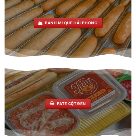
BÁNH MÌ QUE HẢI PHÒNG
PATE CỘT ĐÈN