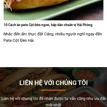
Ăn gì ngày Tết sao cho đỡ ngán và lạ miệng? Gợi ý 15 món 
dễ làm tại nhà
 đến
Tết Nguyên Đán là dịp sum vầy, nhưng cũng là thời
nhiều gia đình
LIÊN HỆ VỚI CHÚNG TÔI
Liên hệ với chúng tôi để nhận được tư vấn cũng như ưu đãi
mới nhất