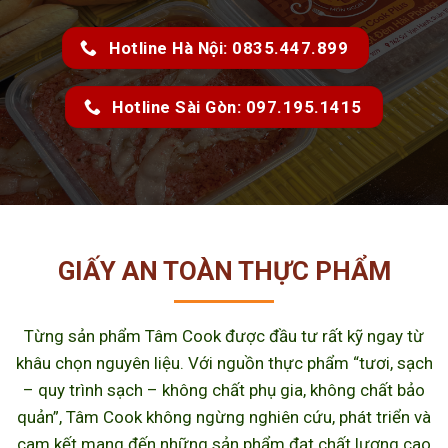
Hotline Hà Nội: 0835.447.899
Hotline Sài Gòn: 097.195.1415
GIẤY AN TOÀN THỰC PHẨM
Từng sản phẩm Tâm Cook được đầu tư rất kỹ ngay từ
khâu chọn nguyên liệu. Với nguồn thực phẩm “tươi, sạch
– quy trình sạch – không chất phụ gia, không chất bảo
quản”, Tâm Cook không ngừng nghiên cứu, phát triển và
cam kết mang đến những sản phẩm đạt chất lượng cao