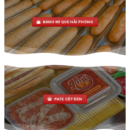
BÁNH MÌ QUE HẢI PHÒNG
PATE CỘT ĐÈN