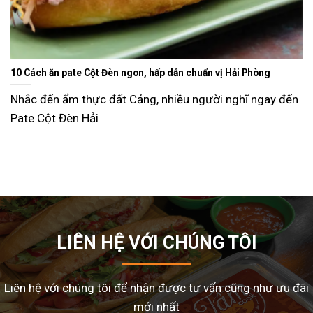
Ăn gì ngày Tết sao cho đỡ ngán và lạ miệng? Gợi ý 15 món ngo
dễ làm tại nhà
n
Tết Nguyên Đán là dịp sum vầy, nhưng cũng là thời đi
nhiều gia đình
LIÊN HỆ VỚI CHÚNG TÔI
Liên hệ với chúng tôi để nhận được tư vấn cũng như ưu đãi
mới nhất