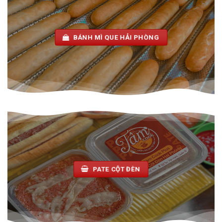
BÁNH MÌ QUE HẢI PHÒNG
PATE CỘT ĐÈN