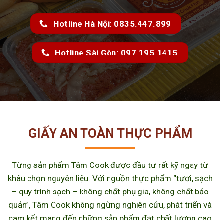
Hotline Hà Nội: 0835.447.899
Hotline Sài Gòn: 097.195.1415
GIẤY AN TOÀN THỰC PHẨM
Từng sản phẩm Tâm Cook được đầu tư rất kỹ ngay từ
khâu chọn nguyên liệu. Với nguồn thực phẩm “tươi, sạch
– quy trình sạch – không chất phụ gia, không chất bảo
quản”, Tâm Cook không ngừng nghiên cứu, phát triển và
cam kết mang đến những sản phẩm đạt chất lượng cao