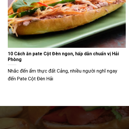
Nướng bánh mì que bằng nồi chiên không dầu giòn
ngon như ngoài tiệm
Không phải ai cũng biết cách nướng bánh mì que bằng
nồi chiên không dầu