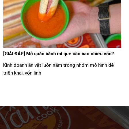
Tư vấn bán bánh mì que vỉa hè từ A–Z hiệu quả nhất
Hiện nay, nhiều người lựa chọn mô hình bán bánh mì
que vỉa hè như