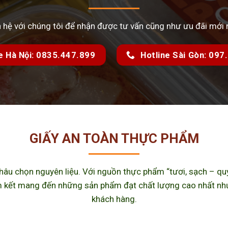
n hệ với chúng tôi để nhận được tư vấn cũng như ưu đãi mới 
e Hà Nội: 0835.447.899
Hotline Sài Gòn: 09
GIẤY AN TOÀN THỰC PHẨM
u chọn nguyên liệu. Với nguồn thực phẩm “tươi, sạch – quy 
kết mang đến những sản phẩm đạt chất lượng cao nhất như m
khách hàng.