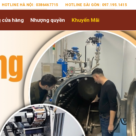
HOTLINE HÀ NỘI: 0386467715
HOTLINE SÀI GÒN: 097.195.1415
 cửa hàng
Nhượng quyền
Khuyến Mãi