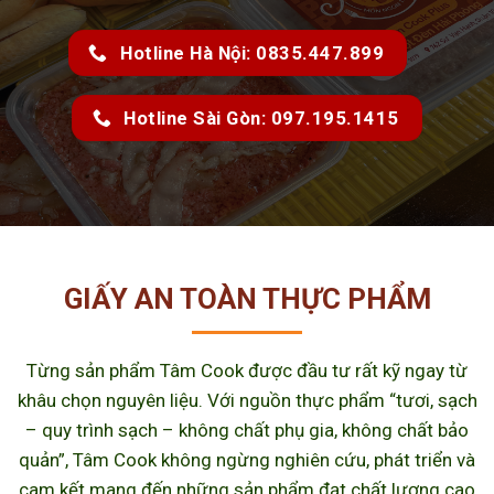
Hotline Hà Nội: 0835.447.899
Hotline Sài Gòn: 097.195.1415
GIẤY AN TOÀN THỰC PHẨM
Từng sản phẩm Tâm Cook được đầu tư rất kỹ ngay từ
khâu chọn nguyên liệu. Với nguồn thực phẩm “tươi, sạch
– quy trình sạch – không chất phụ gia, không chất bảo
quản”, Tâm Cook không ngừng nghiên cứu, phát triển và
cam kết mang đến những sản phẩm đạt chất lượng cao