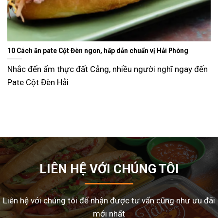
Ăn gì ngày Tết sao cho đỡ ngán và lạ miện
dễ làm tại nhà
Tết Nguyên Đán là dịp sum vầy, nhưn
nhiều gia đình
LIÊN HỆ VỚI CHÚNG TÔI
Liên hệ với chúng tôi để nhận được tư vấn cũng như ưu đãi
mới nhất