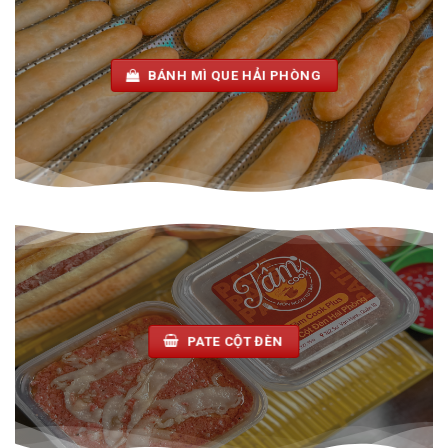
BÁNH MÌ QUE HẢI PHÒNG
PATE CỘT ĐÈN