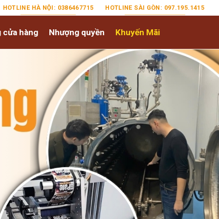
HOTLINE HÀ NỘI: 0386467715
HOTLINE SÀI GÒN: 097.195.1415
 cửa hàng
Nhượng quyền
Khuyến Mãi