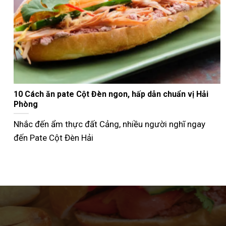
Nướng bánh mì que bằng nồi chiên không dầu giòn
ngon như ngoài tiệm
Không phải ai cũng biết cách nướng bánh mì que bằng
nồi chiên không dầu