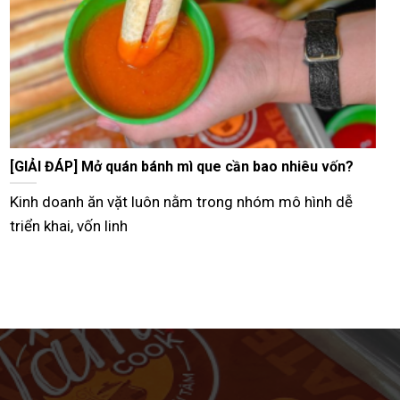
Tư vấn bán bánh mì que vỉa hè từ A–Z hiệu quả nhất
Hiện nay, nhiều người lựa chọn mô hình bán bánh mì
que vỉa hè như