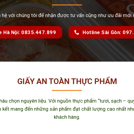
n hệ với chúng tôi để nhận được tư vấn cũng như ưu đãi mới 
e Hà Nội: 0835.447.899
Hotline Sài Gòn: 09
GIẤY AN TOÀN THỰC PHẨM
u chọn nguyên liệu. Với nguồn thực phẩm “tươi, sạch – quy 
kết mang đến những sản phẩm đạt chất lượng cao nhất như m
khách hàng.