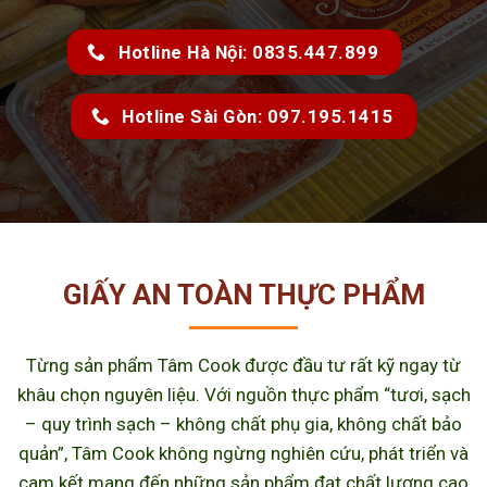
Hotline Hà Nội: 0835.447.899
Hotline Sài Gòn: 097.195.1415
GIẤY AN TOÀN THỰC PHẨM
Từng sản phẩm Tâm Cook được đầu tư rất kỹ ngay từ
khâu chọn nguyên liệu. Với nguồn thực phẩm “tươi, sạch
– quy trình sạch – không chất phụ gia, không chất bảo
quản”, Tâm Cook không ngừng nghiên cứu, phát triển và
cam kết mang đến những sản phẩm đạt chất lượng cao