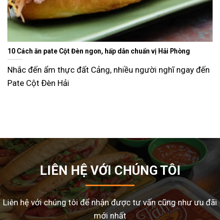
Ăn gì ngày Tết sao cho đỡ ngán và lạ miệng? Gợi ý 15 món ngon
dễ làm tại nhà
Tết Nguyên Đán là dịp sum vầy, nhưng cũng là thời điểm
nhiều gia đình
LIÊN HỆ VỚI CHÚNG TÔI
Liên hệ với chúng tôi để nhận được tư vấn cũng như ưu đãi
mới nhất