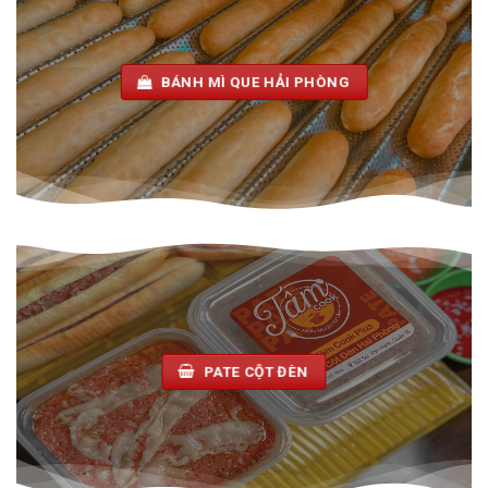
BÁNH MÌ QUE HẢI PHÒNG
PATE CỘT ĐÈN