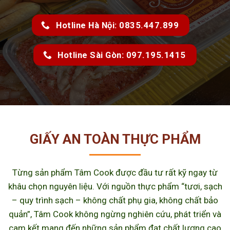
Hotline Hà Nội: 0835.447.899
Hotline Sài Gòn: 097.195.1415
GIẤY AN TOÀN THỰC PHẨM
Từng sản phẩm Tâm Cook được đầu tư rất kỹ ngay từ
khâu chọn nguyên liệu. Với nguồn thực phẩm “tươi, sạch
– quy trình sạch – không chất phụ gia, không chất bảo
quản”, Tâm Cook không ngừng nghiên cứu, phát triển và
cam kết mang đến những sản phẩm đạt chất lượng cao