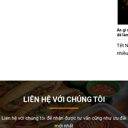
Ăn gì ngày Tết sao cho đỡ ngán và lạ miệng? Gợi ý 15 món ngon
dễ làm tại nhà
Tết Nguyên Đán là dịp sum vầy, nhưng cũng là thời điểm
nhiều gia đình
LIÊN HỆ VỚI CHÚNG TÔI
Liên hệ với chúng tôi để nhận được tư vấn cũng như ưu đãi
mới nhất