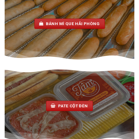
BÁNH MÌ QUE HẢI PHÒNG
PATE CỘT ĐÈN