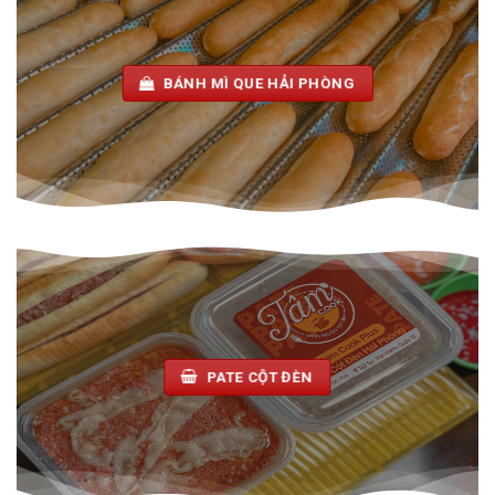
BÁNH MÌ QUE HẢI PHÒNG
PATE CỘT ĐÈN