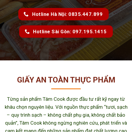
Hotline Hà Nội: 0835.447.899
Hotline Sài Gòn: 097.195.1415
GIẤY AN TOÀN THỰC PHẨM
Từng sản phẩm Tâm Cook được đầu tư rất kỹ ngay từ
khâu chọn nguyên liệu. Với nguồn thực phẩm “tươi, sạch
– quy trình sạch – không chất phụ gia, không chất bảo
quản”, Tâm Cook không ngừng nghiên cứu, phát triển và
cam kết mang đến những sản phẩm đạt chất lượng cao