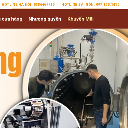
HOTLINE HÀ NỘI: 0386467715
HOTLINE SÀI GÒN: 097.195.1415
 cửa hàng
Nhượng quyền
Khuyến Mãi