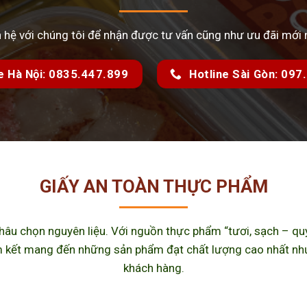
n hệ với chúng tôi để nhận được tư vấn cũng như ưu đãi mới 
e Hà Nội: 0835.447.899
Hotline Sài Gòn: 09
GIẤY AN TOÀN THỰC PHẨM
u chọn nguyên liệu. Với nguồn thực phẩm “tươi, sạch – quy 
kết mang đến những sản phẩm đạt chất lượng cao nhất như m
khách hàng.