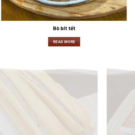
Bò bít tết
READ MORE
BÁNH MÌ CHẢ NÓNG