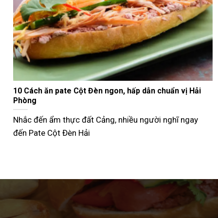
Nướng bánh mì que bằng nồi chiên không dầu giòn
ngon như ngoài tiệm
Không phải ai cũng biết cách nướng bánh mì que bằng
nồi chiên không dầu