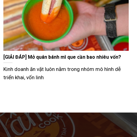
Tư vấn bán bánh mì que vỉa hè từ A–Z hiệu quả nhất
Hiện nay, nhiều người lựa chọn mô hình bán bánh mì
que vỉa hè như