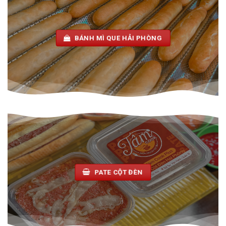
BÁNH MÌ QUE HẢI PHÒNG
PATE CỘT ĐÈN