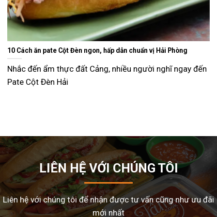
Ăn gì ngày Tết sao cho đỡ ngán và lạ miệng? Gợi ý 15 món ngo
dễ làm tại nhà
n
Tết Nguyên Đán là dịp sum vầy, nhưng cũng là thời đi
nhiều gia đình
LIÊN HỆ VỚI CHÚNG TÔI
Liên hệ với chúng tôi để nhận được tư vấn cũng như ưu đãi
mới nhất