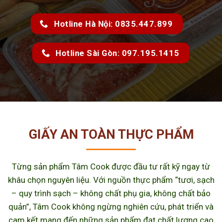
Hotline Hà Nội: 0835.447.899
Hotline Sài Gòn: 097.195.1415
GIẤY AN TOÀN THỰC PHẨM
Từng sản phẩm Tâm Cook được đầu tư rất kỹ ngay từ
khâu chọn nguyên liệu. Với nguồn thực phẩm “tươi, sạch
– quy trình sạch – không chất phụ gia, không chất bảo
quản”, Tâm Cook không ngừng nghiên cứu, phát triển và
cam kết mang đến những sản phẩm đạt chất lượng cao