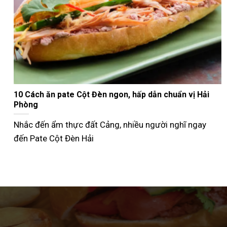
Nướng bánh mì que bằng nồi chiên không dầu giòn
ngon như ngoài tiệm
Không phải ai cũng biết cách nướng bánh mì que bằng
nồi chiên không dầu