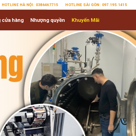
HOTLINE HÀ NỘI: 0386467715
HOTLINE SÀI GÒN: 097.195.1415
 cửa hàng
Nhượng quyền
Khuyến Mãi