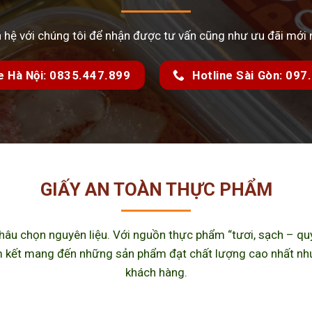
n hệ với chúng tôi để nhận được tư vấn cũng như ưu đãi mới 
e Hà Nội: 0835.447.899
Hotline Sài Gòn: 09
GIẤY AN TOÀN THỰC PHẨM
u chọn nguyên liệu. Với nguồn thực phẩm “tươi, sạch – quy 
kết mang đến những sản phẩm đạt chất lượng cao nhất như m
khách hàng.