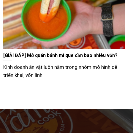
Tư vấn bán bánh mì que vỉa hè từ A–Z hiệu quả nhất
Hiện nay, nhiều người lựa chọn mô hình bán bánh mì
que vỉa hè như