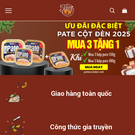
Skip
to
content
Giao hàng toàn quốc
Công thức gia truyền