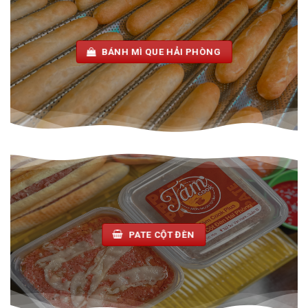
BÁNH MÌ QUE HẢI PHÒNG
PATE CỘT ĐÈN