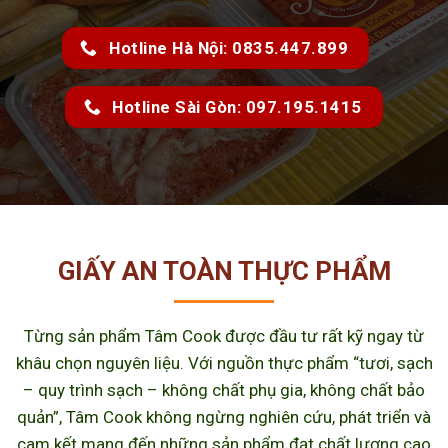
Hotline Hà Nội: 0835.447.899
Hotline Sài Gòn: 097.195.1415
GIẤY AN TOÀN THỰC PHẨM
Từng sản phẩm Tâm Cook được đầu tư rất kỹ ngay từ
khâu chọn nguyên liệu. Với nguồn thực phẩm “tươi, sạch
– quy trình sạch – không chất phụ gia, không chất bảo
quản”, Tâm Cook không ngừng nghiên cứu, phát triển và
cam kết mang đến những sản phẩm đạt chất lượng cao