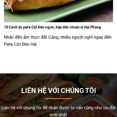
Ăn gì ngày Tết sao cho đỡ ngán và lạ miệng? Gợi ý 15 món ngon
dễ làm tại nhà
n
Tết Nguyên Đán là dịp sum vầy, nhưng cũng là thời điể
nhiều gia đình
LIÊN HỆ VỚI CHÚNG TÔI
Liên hệ với chúng tôi để nhận được tư vấn cũng như ưu đãi
mới nhất