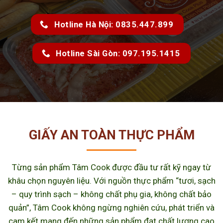
Hotline Hà Nội: 0835.447.899
Hotline Sài Gòn: 097.195.1415
GIẤY AN TOÀN THỰC PHẨM
Từng sản phẩm Tâm Cook được đầu tư rất kỹ ngay từ
khâu chọn nguyên liệu. Với nguồn thực phẩm “tươi, sạch
– quy trình sạch – không chất phụ gia, không chất bảo
quản”, Tâm Cook không ngừng nghiên cứu, phát triển và
cam kết mang đến những sản phẩm đạt chất lượng cao