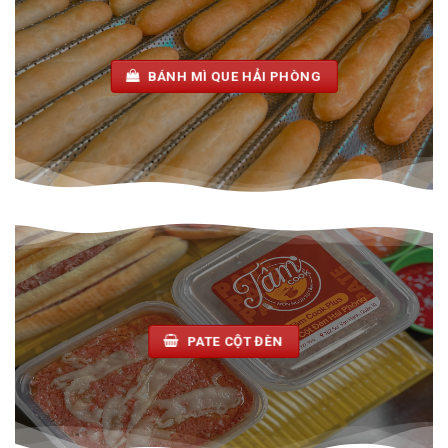
BÁNH MÌ QUE HẢI PHÒNG
PATE CỘT ĐÈN