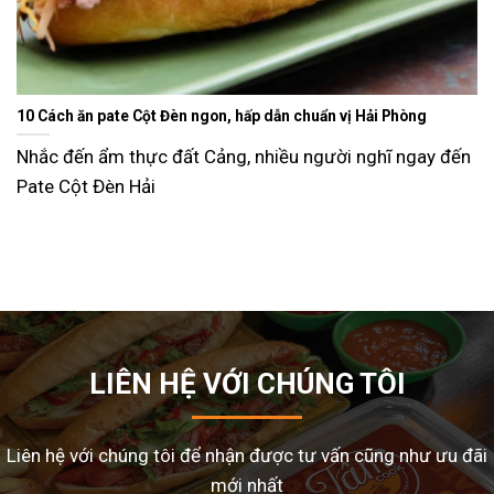
Ăn gì ngày Tết sao cho đỡ ngán và lạ miệng? Gợi ý 15 món ngon
dễ làm tại nhà
Tết Nguyên Đán là dịp sum vầy, nhưng cũng là thời điểm
nhiều gia đình
LIÊN HỆ VỚI CHÚNG TÔI
Liên hệ với chúng tôi để nhận được tư vấn cũng như ưu đãi
mới nhất