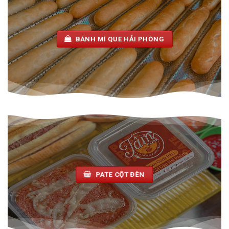
BÁNH MÌ QUE HẢI PHÒNG
PATE CỘT ĐÈN