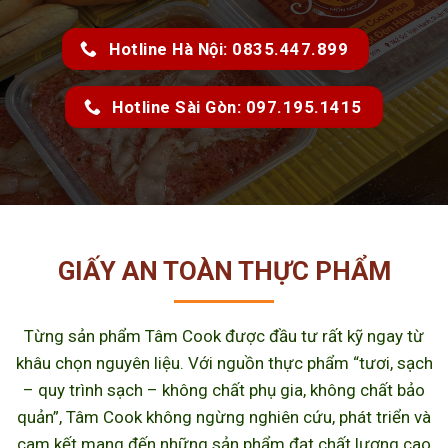
Hotline Hà Nội: 0835.447.899
Hotline Sài Gòn: 097.195.1415
GIẤY AN TOÀN THỰC PHẨM
Từng sản phẩm Tâm Cook được đầu tư rất kỹ ngay từ
khâu chọn nguyên liệu. Với nguồn thực phẩm “tươi, sạch
– quy trình sạch – không chất phụ gia, không chất bảo
quản”, Tâm Cook không ngừng nghiên cứu, phát triển và
cam kết mang đến những sản phẩm đạt chất lượng cao