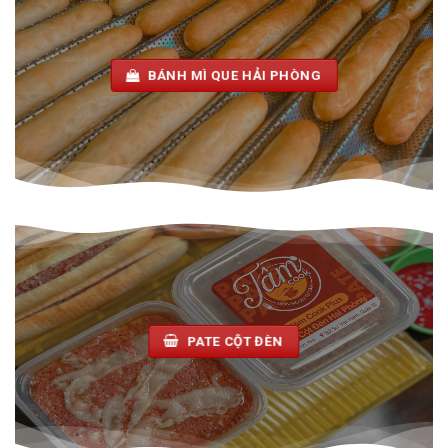
BÁNH MÌ QUE HẢI PHÒNG
PATE CỘT ĐÈN