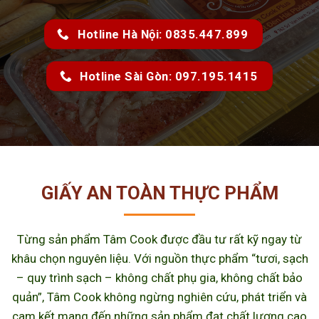
Hotline Hà Nội: 0835.447.899
Hotline Sài Gòn: 097.195.1415
GIẤY AN TOÀN THỰC PHẨM
Từng sản phẩm Tâm Cook được đầu tư rất kỹ ngay từ
khâu chọn nguyên liệu. Với nguồn thực phẩm “tươi, sạch
– quy trình sạch – không chất phụ gia, không chất bảo
quản”, Tâm Cook không ngừng nghiên cứu, phát triển và
cam kết mang đến những sản phẩm đạt chất lượng cao