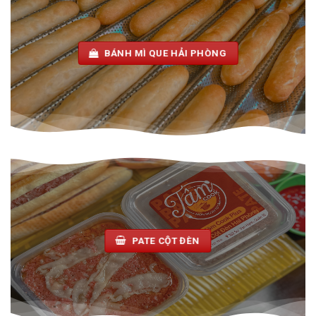
BÁNH MÌ QUE HẢI PHÒNG
PATE CỘT ĐÈN