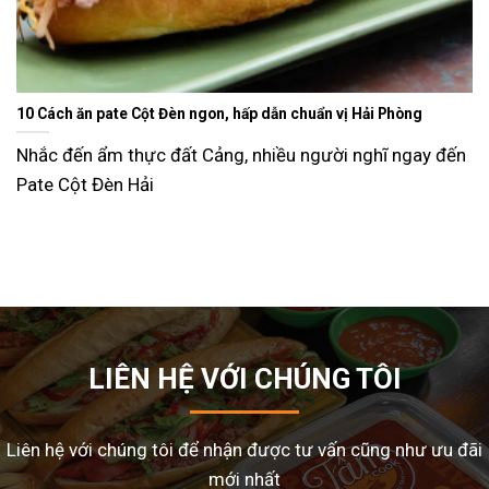
Đèn ngon, hấp dẫn chuẩn vị Hải Phòng
Ăn gì ngày Tết sao cho đỡ ngán và lạ miệng? Gợi ý 
dễ làm tại nhà
đất Cảng, nhiều người nghĩ ngay đến
Tết Nguyên Đán là dịp sum vầy, nhưng cũng là
nhiều gia đình
LIÊN HỆ VỚI CHÚNG TÔI
Liên hệ với chúng tôi để nhận được tư vấn cũng như ưu đãi
mới nhất