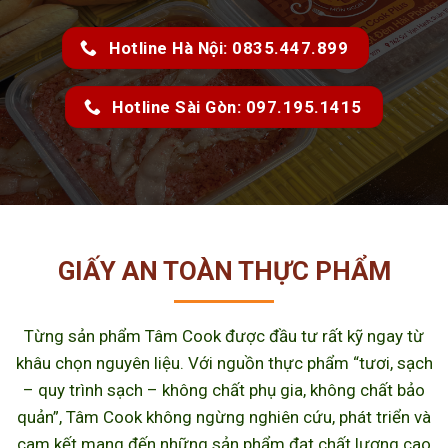
Hotline Hà Nội: 0835.447.899
Hotline Sài Gòn: 097.195.1415
GIẤY AN TOÀN THỰC PHẨM
Từng sản phẩm Tâm Cook được đầu tư rất kỹ ngay từ
khâu chọn nguyên liệu. Với nguồn thực phẩm “tươi, sạch
– quy trình sạch – không chất phụ gia, không chất bảo
quản”, Tâm Cook không ngừng nghiên cứu, phát triển và
cam kết mang đến những sản phẩm đạt chất lượng cao