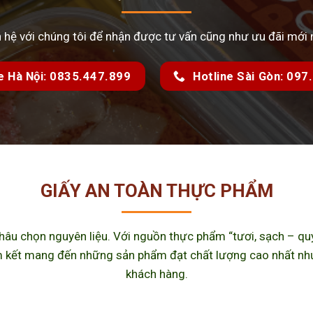
n hệ với chúng tôi để nhận được tư vấn cũng như ưu đãi mới 
e Hà Nội: 0835.447.899
Hotline Sài Gòn: 09
GIẤY AN TOÀN THỰC PHẨM
u chọn nguyên liệu. Với nguồn thực phẩm “tươi, sạch – quy 
kết mang đến những sản phẩm đạt chất lượng cao nhất như m
khách hàng.