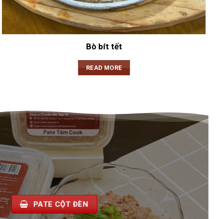
Bò bít tết
READ MORE
BÁNH MÌ CHẢ NÓNG