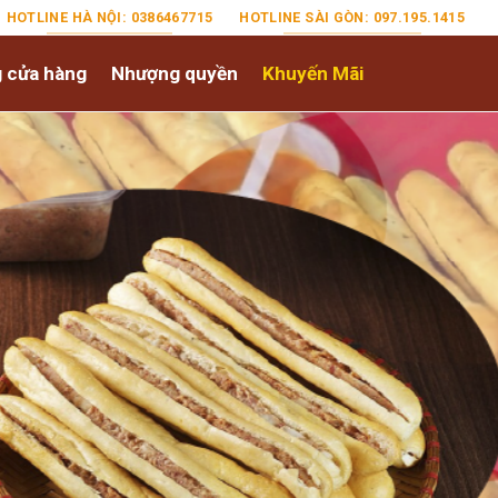
HOTLINE HÀ NỘI: 0386467715
HOTLINE SÀI GÒN: 097.195.1415
 cửa hàng
Nhượng quyền
Khuyến Mãi